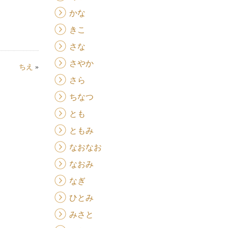
かな
きこ
さな
さやか
ちえ
»
さら
ちなつ
とも
ともみ
なおなお
なおみ
なぎ
ひとみ
みさと