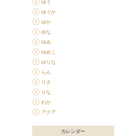
ゆう
ゆうか
ゆか
ゆな
ゆみ
ゆめこ
ゆりな
らん
りさ
りな
わか
アクア
カレンダー