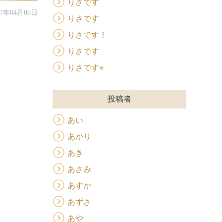
りさです
017年04月06日
りさです
りさです！
りさです
りさです⭐︎
投稿者
あい
あかり
あき
あさみ
あすか
あずさ
あや