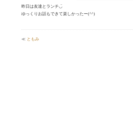
昨日は友達とランチ◡̈
ゆっくりお話もできて楽しかったー(^^)
≪
ともみ