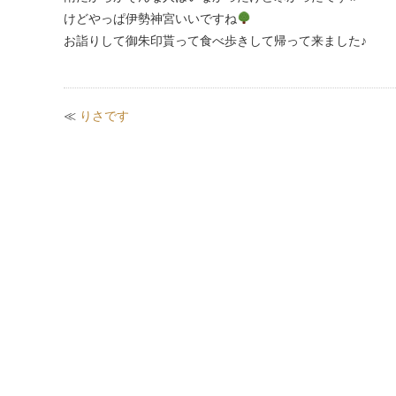
けどやっぱ伊勢神宮いいですね
お詣りして御朱印貰って食べ歩きして帰って来ました♪
≪
りさです