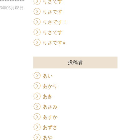
りさです
026年06月08日
りさです
りさです！
りさです
りさです⭐︎
投稿者
あい
あかり
あき
あさみ
あすか
あずさ
あや