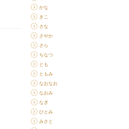
かな
きこ
さな
さやか
さら
ちなつ
とも
ともみ
なおなお
なおみ
なぎ
ひとみ
みさと