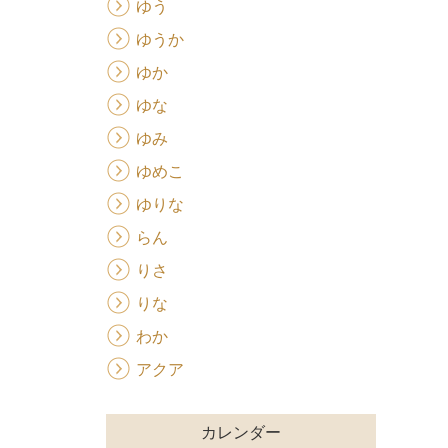
ゆう
ゆうか
ゆか
ゆな
ゆみ
ゆめこ
ゆりな
らん
りさ
りな
わか
アクア
カレンダー