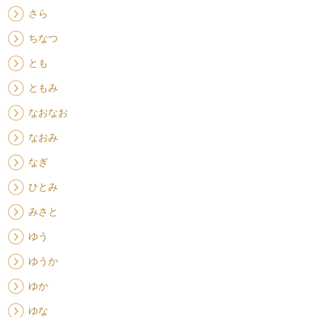
さら
ちなつ
とも
ともみ
なおなお
なおみ
なぎ
ひとみ
みさと
ゆう
ゆうか
ゆか
ゆな