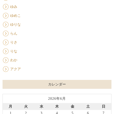
ゆみ
ゆめこ
ゆりな
らん
りさ
りな
わか
アクア
カレンダー
2026年6月
月
火
水
木
金
土
日
1
2
3
4
5
6
7