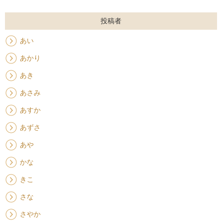
投稿者
あい
あかり
あき
あさみ
あすか
あずさ
あや
かな
きこ
さな
さやか