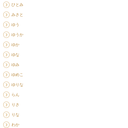
ひとみ
みさと
ゆう
ゆうか
ゆか
ゆな
ゆみ
ゆめこ
ゆりな
らん
りさ
りな
わか