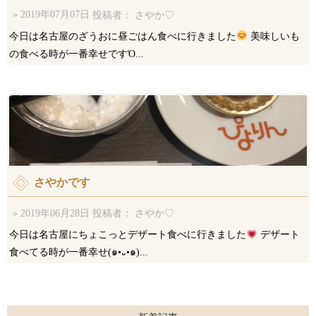
» 2019年07月07日
投稿者： さやか♡
今日は名古屋のざうおに昼ごはん食べに行きました
美味しいも
の食べる時が一番幸せですὉ...
さやかです
» 2019年06月28日
投稿者： さやか♡
今日は名古屋にちょこっとデザート食べに行きました
デザート
食べてる時が一番幸せ(๑•᎑•๑)...