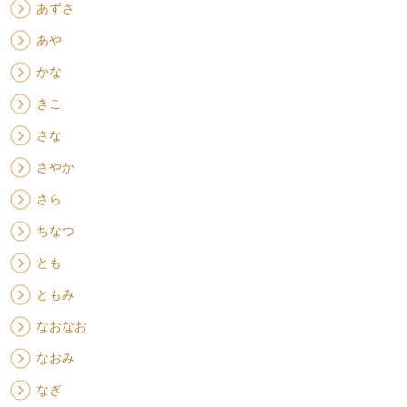
あずさ
あや
かな
きこ
さな
さやか
さら
ちなつ
とも
ともみ
なおなお
なおみ
なぎ